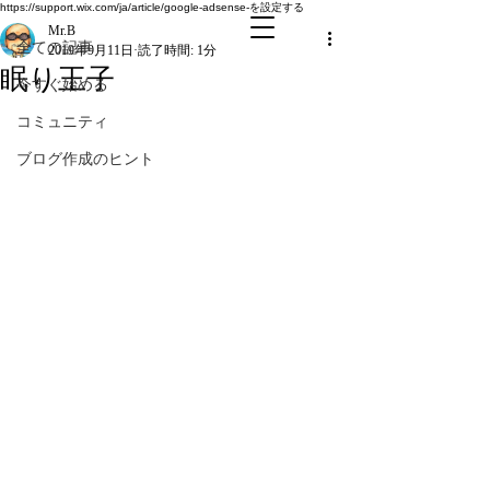
全ての記事
https://support.wix.com/ja/article/google-adsense-を設定する
Mr.B
全ての記事
2019年9月11日
読了時間: 1分
眠り王子
今すぐ始める
コミュニティ
ブログ作成のヒント