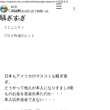
全ての記事
https://support.wix.com/ja/article/google-adsense-を設定する
Mr.B
全ての記事
2024年3月28日
読了時間: 1分
騒ぎすぎ
今すぐ始める
コミュニティ
ブログ作成のヒント
日本もアメリカのマスコミも騒ぎ過
ぎ。
どうやって他人が本人になりすまし6億
ものお金を送金出来たのか・・・
本人以外送金できない・・・