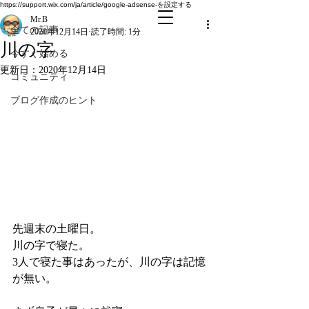
全ての記事
https://support.wix.com/ja/article/google-adsense-を設定する
Mr.B
全ての記事
2020年12月14日
読了時間: 1分
川の字
今すぐ始める
更新日：
2020年12月14日
コミュニティ
ブログ作成のヒント
先週末の土曜日。
川の字で寝た。
3人で寝た事はあったが、川の字は記憶
が無い。