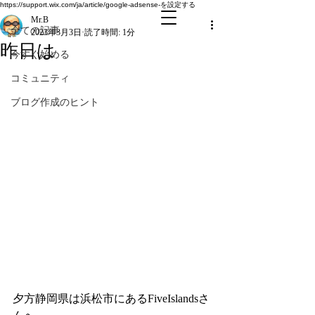
全ての記事
https://support.wix.com/ja/article/google-adsense-を設定する
Mr.B
全ての記事
2023年3月3日
読了時間: 1分
昨日は
今すぐ始める
コミュニティ
ブログ作成のヒント
夕方静岡県は浜松市にあるFiveIslandsさ