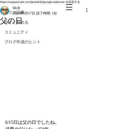
全ての記事
https://support.wix.com/ja/article/google-adsense-を設定する
Mr.B
全ての記事
2025年6月17日
読了時間: 1分
父の日
今すぐ始める
コミュニティ
ブログ作成のヒント
6/15日は父の日でしたね。