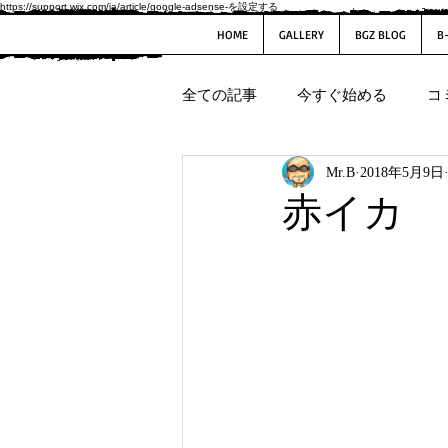
https://support.wix.com/ja/article/google-adsense-を設定する
HOME
GALLERY
BGZ BLOG
B
全ての記事
今すぐ始める
コ
Mr.B
2018年5月9日
赤イカ