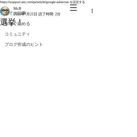
全ての記事
https://support.wix.com/ja/article/google-adsense-を設定する
Mr.B
全ての記事
2025年7月21日
読了時間: 2分
選挙！
今すぐ始める
コミュニティ
ブログ作成のヒント