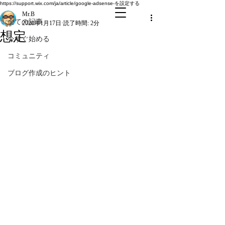
全ての記事
https://support.wix.com/ja/article/google-adsense-を設定する
Mr.B
全ての記事
2020年1月17日
読了時間: 2分
想定
今すぐ始める
コミュニティ
ブログ作成のヒント