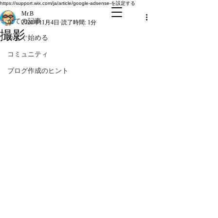
全ての記事
https://support.wix.com/ja/article/google-adsense-を設定する
Mr.B
全ての記事
2020年11月4日
読了時間: 1分
撮影
今すぐ始める
コミュニティ
ブログ作成のヒント