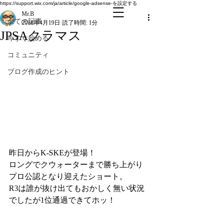
全ての記事
https://support.wix.com/ja/article/google-adsense-を設定する
Mr.B
全ての記事
2018年4月19日
読了時間: 1分
JPSAクラマス
今すぐ始める
コミュニティ
ブログ作成のヒント
昨日からK-SKEが登場！
ロングでクウォーターまで勝ち上がり
プロ公認となり迎えたショート。
R3は誰が抜け出てもおかしく無い状況
でしたが1位通過できてホッ！