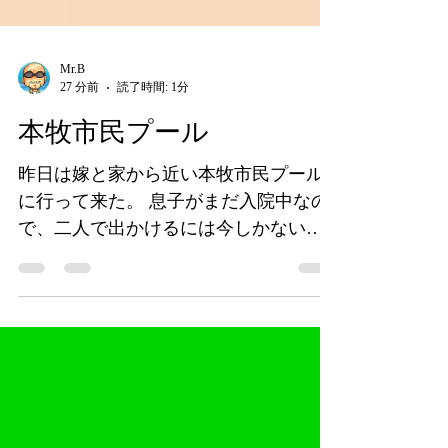
Mr.B
27 分前
読了時間: 1分
本牧市民プール
昨日は嫁と家から近い本牧市民プール
に行って来た。 息子がまだ入院中なの
で、二人で出かけるには今しかない！
流れるプールに身を任せゆらゆら。 嫁
とプールなんて初めてです。 息子の病
気が治ったら連れて来てあげたい。 ジ
ジイはプールと言うより銭湯。 水の中
は気持ちがいい。 きっとこれが、今年
最初で最後の夏の思い出になるでしょ