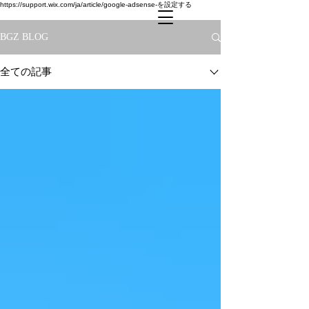
https://support.wix.com/ja/article/google-adsense-を設定する
BGZ BLOG
全ての記事