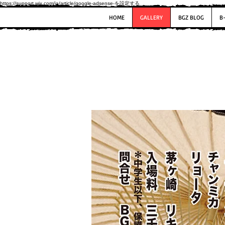
https://support.wix.com/ja/article/google-adsense-を設定する
HOME
GALLERY
BGZ BLOG
B