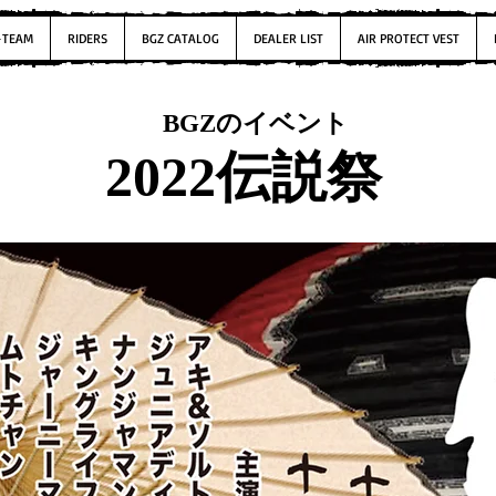
-TEAM
RIDERS
BGZ CATALOG
DEALER LIST
AIR PROTECT VEST
BGZのイベント
2022伝説祭