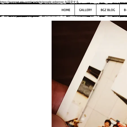
https://support.wix.com/ja/article/google-adsense-を設定する
HOME
GALLERY
BGZ BLOG
B