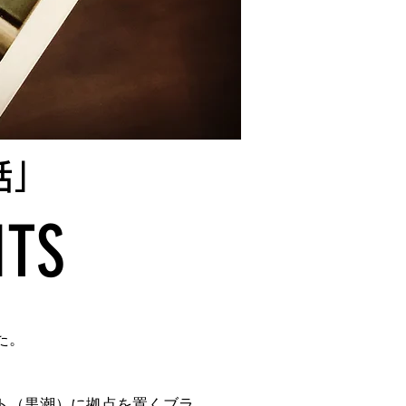
話」
ITS
た。
ト（黒潮）に拠点を置くブラ