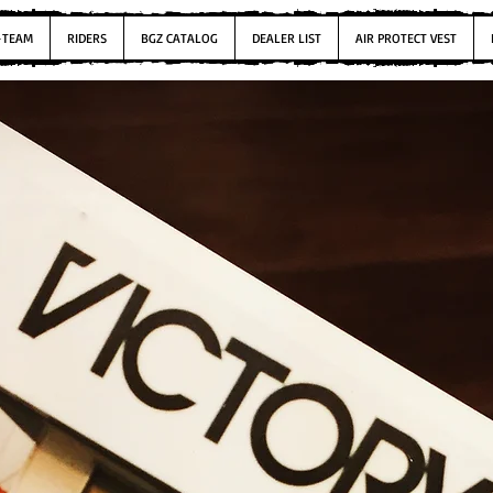
-TEAM
RIDERS
BGZ CATALOG
DEALER LIST
AIR PROTECT VEST