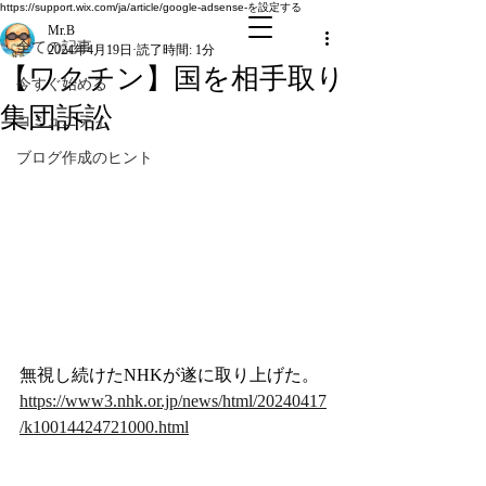
全ての記事
https://support.wix.com/ja/article/google-adsense-を設定する
Mr.B
全ての記事
2024年4月19日
読了時間: 1分
【ワクチン】国を相手取り
今すぐ始める
集団訴訟
コミュニティ
ブログ作成のヒント
無視し続けたNHKが遂に取り上げた。
https://www3.nhk.or.jp/news/html/20240417
/k10014424721000.html