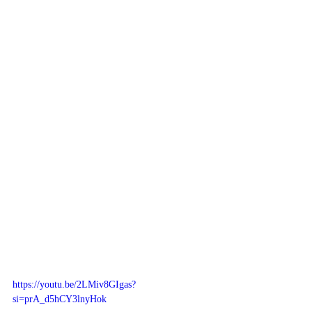
https://youtu.be/2LMiv8GIgas?
si=prA_d5hCY3lnyHok