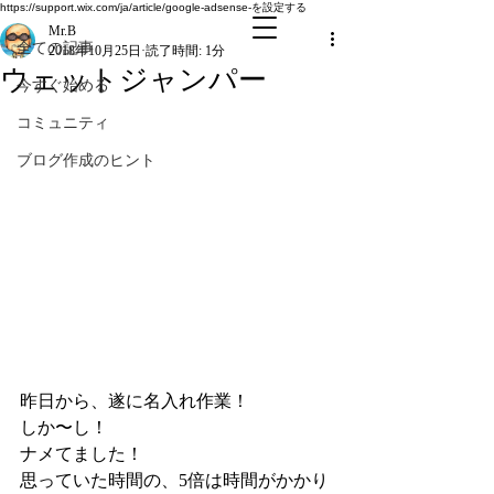
全ての記事
https://support.wix.com/ja/article/google-adsense-を設定する
Mr.B
全ての記事
2018年10月25日
読了時間: 1分
ウェットジャンパー
今すぐ始める
コミュニティ
ブログ作成のヒント
昨日から、遂に名入れ作業！
しか〜し！
ナメてました！
思っていた時間の、5倍は時間がかかり