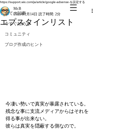
全ての記事
https://support.wix.com/ja/article/google-adsense-を設定する
Mr.B
全ての記事
2025年2月14日
読了時間: 2分
エプスタインリスト
今すぐ始める
コミュニティ
ブログ作成のヒント
今凄い勢いで真実が暴露されている。
残念な事に支流メディアからはそれを
得る事が出来ない。
彼らは真実を隠蔽する側なので。