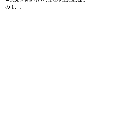
のまま。
今は地球の解放をかけた正義と悪の、
壮絶な戦いの真っ最中なのです。
最新記事
すべて表示