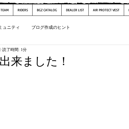
-TEAM
RIDERS
BGZ CATALOG
DEALER LIST
AIR PROTECT VEST
ミュニティ
ブログ作成のヒント
日
読了時間: 1分
出来ました！