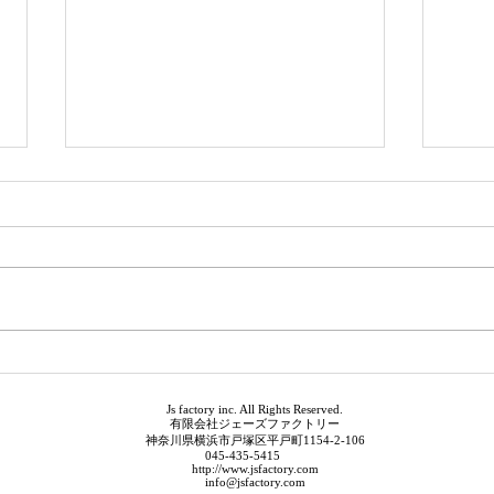
EBS
デザ
Js factory inc. All Rights Reserved.
有限会社ジェーズファクトリー
神奈川県横浜市戸塚区平戸町1154-2-106
045-435-5415
http://www.jsfactory.com
info@jsfactory.com