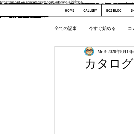
https://support.wix.com/ja/article/google-adsense-を設定する
HOME
GALLERY
BGZ BLOG
B
全ての記事
今すぐ始める
コ
Mr.B
2020年8月18
カタログ