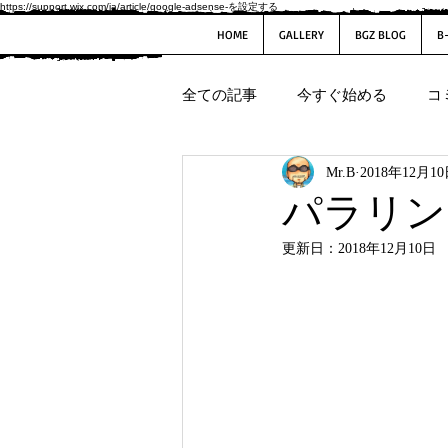
https://support.wix.com/ja/article/google-adsense-を設定する
HOME
GALLERY
BGZ BLOG
B
全ての記事
今すぐ始める
コ
Mr.B
2018年12月1
パラリン
更新日：
2018年12月10日