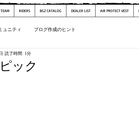
-TEAM
RIDERS
BGZ CATALOG
DEALER LIST
AIR PROTECT VEST
ミュニティ
ブログ作成のヒント
0日
読了時間: 1分
ピック