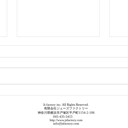
EBS
デザ
Js factory inc. All Rights Reserved.
有限会社ジェーズファクトリー
神奈川県横浜市戸塚区平戸町1154-2-106
045-435-5415
http://www.jsfactory.com
info@jsfactory.com