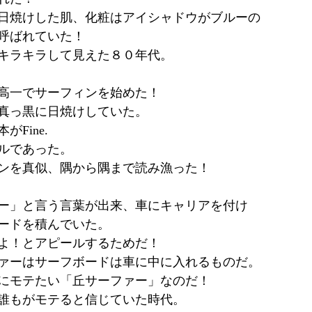
日焼けした肌、化粧はアイシャドウがブルーの
呼ばれていた！
キラキラして見えた８０年代。
高一でサーフィンを始めた！
真っ黒に日焼けしていた。
Fine.
ルであった。
ンを真似、隅から隅まで読み漁った！
ー」と言う言葉が出来、車にキャリアを付け
ードを積んでいた。
よ！とアピールするためだ！
ァーはサーフボードは車に中に入れるものだ。
にモテたい「丘サーファー」なのだ！
誰もがモテると信じていた時代。