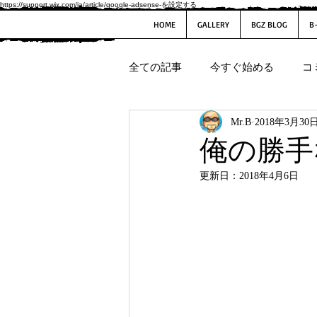
https://support.wix.com/ja/article/google-adsense-を設定する
HOME
GALLERY
BGZ BLOG
B
全ての記事
今すぐ始める
コ
Mr.B
2018年3月30
俺の勝手
更新日：
2018年4月6日