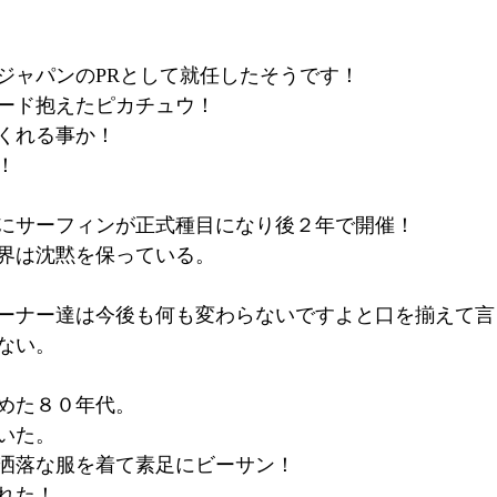
ジャパンのPRとして就任したそうです！
ード抱えたピカチュウ！
くれる事か！
！
にサーフィンが正式種目になり後２年で開催！
界は沈黙を保っている。
ーナー達は今後も何も変わらないですよと口を揃えて言
ない。
めた８０年代。
いた。
洒落な服を着て素足にビーサン！
れた！