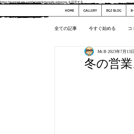
https://support.wix.com/ja/article/google-adsense-を設定する
HOME
GALLERY
BGZ BLOG
B
全ての記事
今すぐ始める
コ
Mr.B
2023年7月13
冬の営業