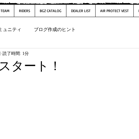
-TEAM
RIDERS
BGZ CATALOG
DEALER LIST
AIR PROTECT VEST
ミュニティ
ブログ作成のヒント
日
読了時間: 1分
スタート！