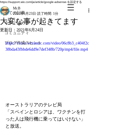
全ての記事
https://support.wix.com/ja/article/google-adsense-を設定する
Mr.B
全ての記事
2021年6月23日
読了時間: 1分
大変な事が起きてます
今すぐ始める
更新日：
2021年6月24日
コミュニティ
ブログ作成のヒント
https://video.wixstatic.com/video/06c8b3_c404f2c
38bda43fbbde6dd9e7def348b/720p/mp4/file.mp4
オーストラリアのテレビ局
「スペインとロシアは、ワクチンを打
った人は飛行機に乗ってはいけない」
と放送。