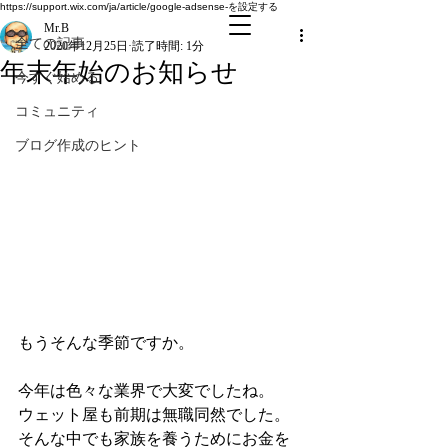
全ての記事
https://support.wix.com/ja/article/google-adsense-を設定する
Mr.B
全ての記事
2020年12月25日
読了時間: 1分
年末年始のお知らせ
今すぐ始める
コミュニティ
ブログ作成のヒント
もうそんな季節ですか。
今年は色々な業界で大変でしたね。
ウェット屋も前期は無職同然でした。
そんな中でも家族を養うためにお金を