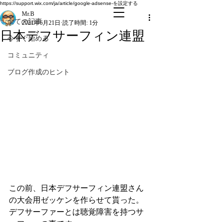
全ての記事
https://support.wix.com/ja/article/google-adsense-を設定する
Mr.B
全ての記事
2021年6月21日
読了時間: 1分
日本デフサーフィン連盟
今すぐ始める
コミュニティ
ブログ作成のヒント
この前、日本デフサーフィン連盟さん
の大会用ゼッケンを作らせて貰った。
デフサーファーとは
聴覚
障害を持つサ