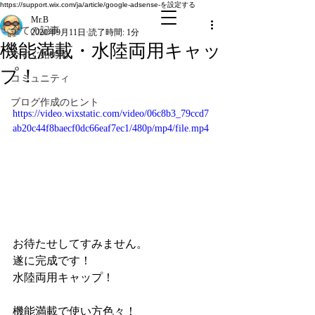
全ての記事
https://support.wix.com/ja/article/google-adsense-を設定する
Mr.B
全ての記事
2020年9月11日
読了時間: 1分
機能満載・水陸両用キャッ
今すぐ始める
プ！
コミュニティ
ブログ作成のヒント
https://video.wixstatic.com/video/06c8b3_79ccd7
ab20c44f8baecf0dc66eaf7ec1/480p/mp4/file.mp4
お待たせしてすみません。
遂に完成です！
水陸両用キャップ！
機能満載で使い方色々！