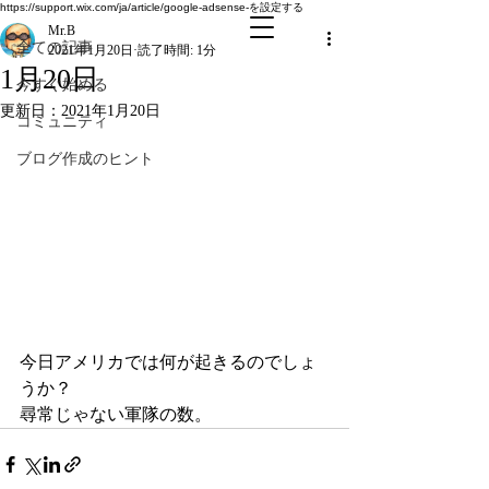
全ての記事
https://support.wix.com/ja/article/google-adsense-を設定する
Mr.B
全ての記事
2021年1月20日
読了時間: 1分
1月20日
今すぐ始める
更新日：
2021年1月20日
コミュニティ
ブログ作成のヒント
今日アメリカでは何が起きるのでしょ
うか？
尋常じゃない軍隊の数。