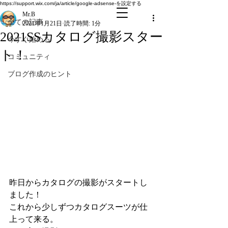
全ての記事
https://support.wix.com/ja/article/google-adsense-を設定する
Mr.B
全ての記事
2021年1月21日
読了時間: 1分
2021SSカタログ撮影スター
今すぐ始める
ト！
コミュニティ
ブログ作成のヒント
昨日からカタログの撮影がスタートし
ました！
これから少しずつカタログスーツが仕
上って来る。