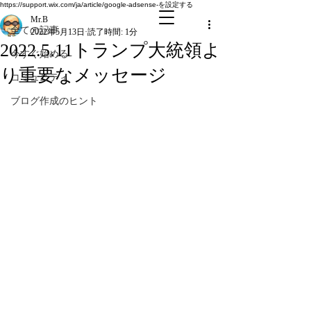
全ての記事
https://support.wix.com/ja/article/google-adsense-を設定する
Mr.B
全ての記事
2022年5月13日
読了時間: 1分
2022.5.11トランプ大統領よ
今すぐ始める
り重要なメッセージ
コミュニティ
ブログ作成のヒント