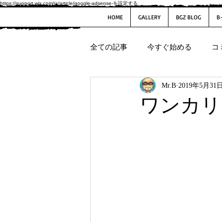
https://support.wix.com/ja/article/google-adsense-を設定する
HOME
GALLERY
BGZ BLOG
B
全ての記事
今すぐ始める
コ
Mr.B
2019年5月31
ワンカリ