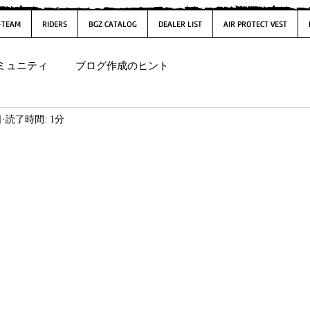
-TEAM
RIDERS
BGZ CATALOG
DEALER LIST
AIR PROTECT VEST
ミュニティ
ブログ作成のヒント
日
読了時間: 1分