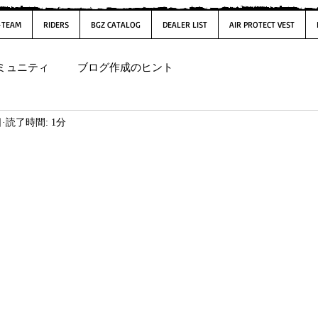
-TEAM
RIDERS
BGZ CATALOG
DEALER LIST
AIR PROTECT VEST
ミュニティ
ブログ作成のヒント
日
読了時間: 1分