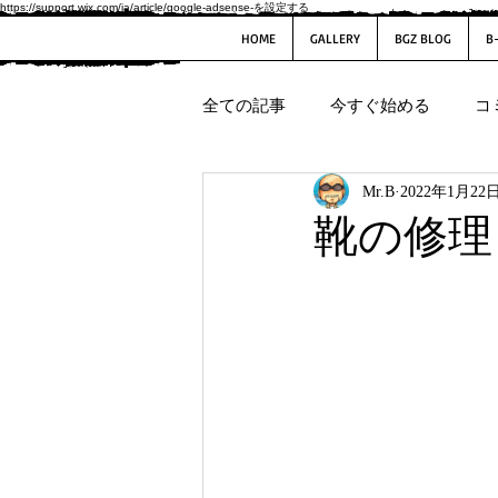
https://support.wix.com/ja/article/google-adsense-を設定する
HOME
GALLERY
BGZ BLOG
B
全ての記事
今すぐ始める
コ
Mr.B
2022年1月22
靴の修理