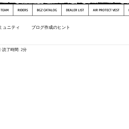
-TEAM
RIDERS
BGZ CATALOG
DEALER LIST
AIR PROTECT VEST
ミュニティ
ブログ作成のヒント
日
読了時間: 2分