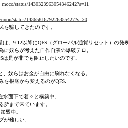
305_moco/status/1430323963054346242?s=11
HRenpou/status/1436581879226855427?s=20
民を騙してきたのです。
背景は、9.12以降にQFS（グローバル通貨リセット）の
為に奴らが考えた自作自演の爆破テロ。
FSは是が非でも阻止したいのです。
ると、奴らはお金が自由に刷れなくなる。
を根底から変えるのがQFS.
現在水面下で着々と構築中。
る所まで来ています。
に加盟中。
グが難しい。