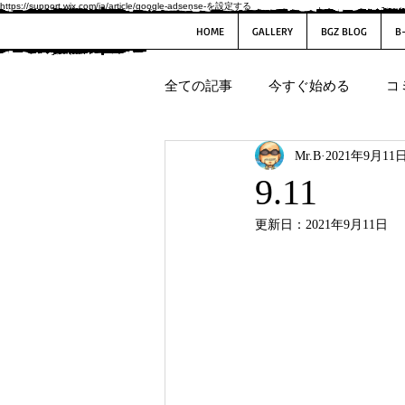
https://support.wix.com/ja/article/google-adsense-を設定する
HOME
GALLERY
BGZ BLOG
B
全ての記事
今すぐ始める
コ
Mr.B
2021年9月11
9.11
更新日：
2021年9月11日