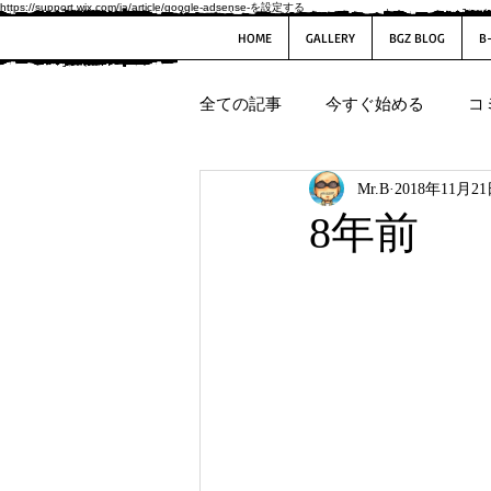
https://support.wix.com/ja/article/google-adsense-を設定する
HOME
GALLERY
BGZ BLOG
B
全ての記事
今すぐ始める
コ
Mr.B
2018年11月2
8年前