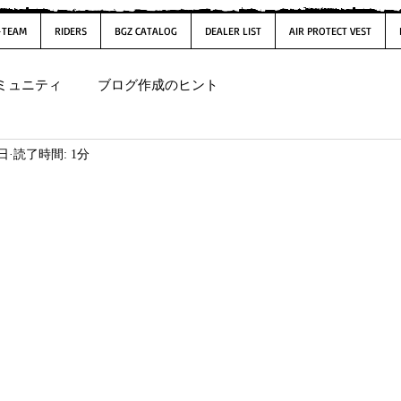
-TEAM
RIDERS
BGZ CATALOG
DEALER LIST
AIR PROTECT VEST
ミュニティ
ブログ作成のヒント
1日
読了時間: 1分