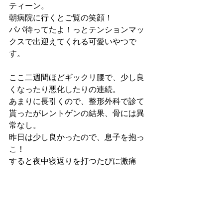
ティーン。
朝病院に行くとご覧の笑顔！
パパ待ってたよ！っとテンションマッ
クスで出迎えてくれる可愛いやつで
す。
ここ二週間ほどギックリ腰で、少し良
くなったり悪化したりの連続。
あまりに長引くので、整形外科で診て
貰ったがレントゲンの結果、骨には異
常なし。
昨日は少し良かったので、息子を抱っ
こ！
すると夜中寝返りを打つたびに激痛
が！
悪化です！
でも抱っこしてスヤスヤ寝てくれたの
で、こんな激痛なんのその！