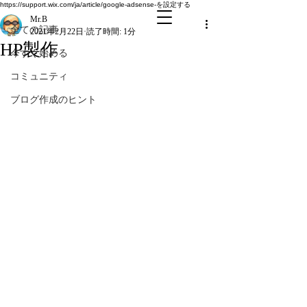
全ての記事
https://support.wix.com/ja/article/google-adsense-を設定する
Mr.B
全ての記事
2021年2月22日
読了時間: 1分
HP製作
今すぐ始める
コミュニティ
ブログ作成のヒント