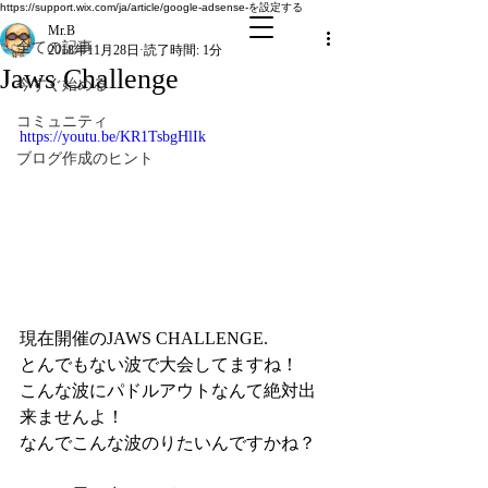
全ての記事
https://support.wix.com/ja/article/google-adsense-を設定する
Mr.B
全ての記事
2018年11月28日
読了時間: 1分
Jaws Challenge
今すぐ始める
コミュニティ
https://youtu.be/KR1TsbgHlIk
ブログ作成のヒント
現在開催のJAWS CHALLENGE.
とんでもない波で大会してますね！
こんな波にパドルアウトなんて絶対出
来ませんよ！
なんでこんな波のりたいんですかね？