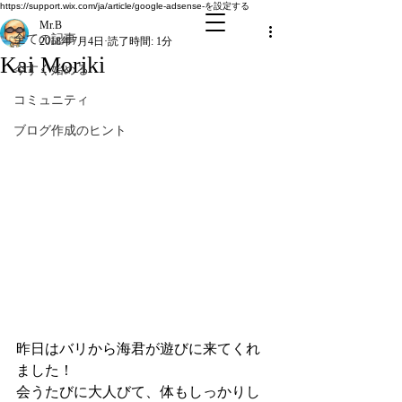
全ての記事
https://support.wix.com/ja/article/google-adsense-を設定する
Mr.B
全ての記事
2018年7月4日
読了時間: 1分
Kai Moriki
今すぐ始める
コミュニティ
ブログ作成のヒント
昨日はバリから海君が遊びに来てくれ
ました！
会うたびに大人びて、体もしっかりし