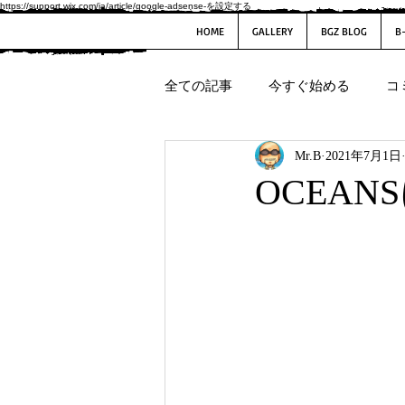
https://support.wix.com/ja/article/google-adsense-を設定する
HOME
GALLERY
BGZ BLOG
B
全ての記事
今すぐ始める
コ
Mr.B
2021年7月1日
OCEAN