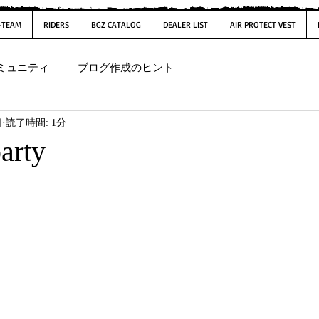
-TEAM
RIDERS
BGZ CATALOG
DEALER LIST
AIR PROTECT VEST
ミュニティ
ブログ作成のヒント
日
読了時間: 1分
arty