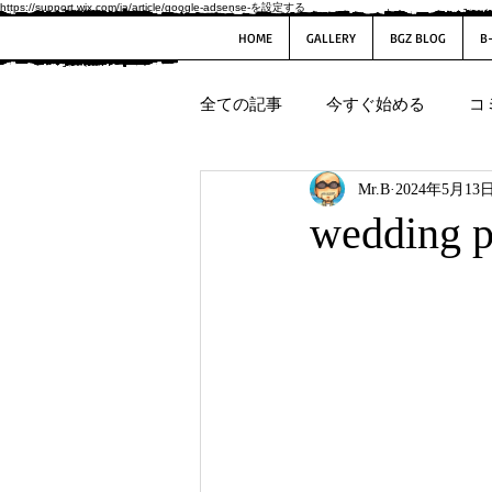
https://support.wix.com/ja/article/google-adsense-を設定する
HOME
GALLERY
BGZ BLOG
B
全ての記事
今すぐ始める
コ
Mr.B
2024年5月13
wedding p