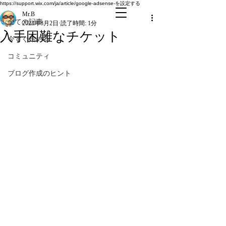
全ての記事
https://support.wix.com/ja/article/google-adsense-を設定する
Mr.B
全ての記事
2023年8月2日
読了時間: 1分
入手困難なチケット
今すぐ始める
コミュニティ
ブログ作成のヒント