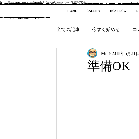
https://support.wix.com/ja/article/google-adsense-を設定する
HOME
GALLERY
BGZ BLOG
B
全ての記事
今すぐ始める
コ
Mr.B
2018年5月31
準備OK