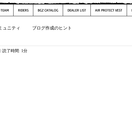
-TEAM
RIDERS
BGZ CATALOG
DEALER LIST
AIR PROTECT VEST
ミュニティ
ブログ作成のヒント
日
読了時間: 1分