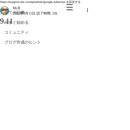
全ての記事
https://support.wix.com/ja/article/google-adsense-を設定する
Mr.B
全ての記事
2022年9月11日
読了時間: 2分
9.11
今すぐ始める
コミュニティ
ブログ作成のヒント