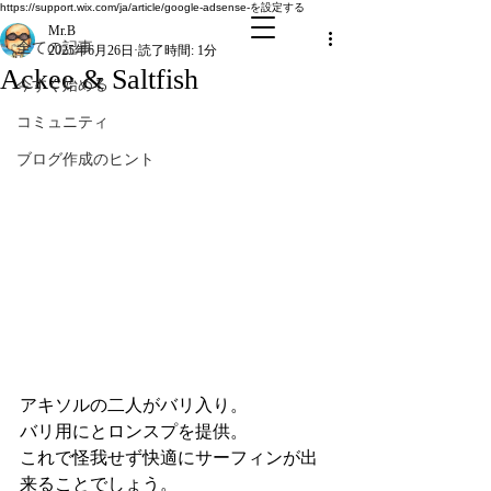
全ての記事
https://support.wix.com/ja/article/google-adsense-を設定する
Mr.B
全ての記事
2025年6月26日
読了時間: 1分
Ackee & Saltfish
今すぐ始める
コミュニティ
ブログ作成のヒント
アキソルの二人がバリ入り。
バリ用にとロンスプを提供。
これで怪我せず快適にサーフィンが出
来ることでしょう。