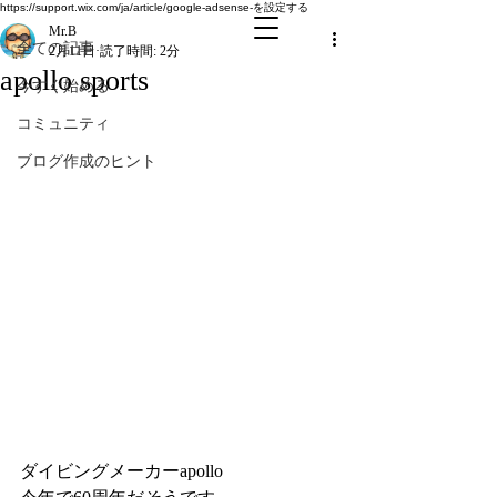
全ての記事
https://support.wix.com/ja/article/google-adsense-を設定する
Mr.B
全ての記事
2月11日
読了時間: 2分
apollo sports
今すぐ始める
コミュニティ
ブログ作成のヒント
ダイビングメーカーapollo