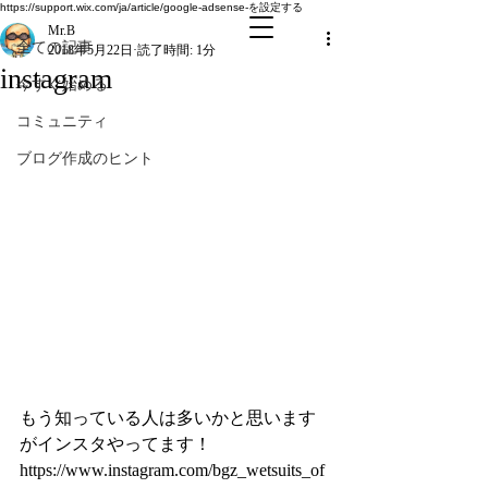
全ての記事
https://support.wix.com/ja/article/google-adsense-を設定する
Mr.B
全ての記事
2018年5月22日
読了時間: 1分
instagram
今すぐ始める
コミュニティ
ブログ作成のヒント
もう知っている人は多いかと思います
がインスタやってます！
https://www.instagram.com/bgz_wetsuits_of