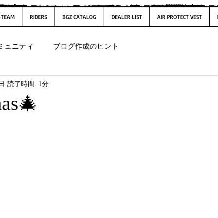
-TEAM
RIDERS
BGZ CATALOG
DEALER LIST
AIR PROTECT VEST
ミュニティ
ブログ作成のヒント
5日
読了時間: 1分
as🎄