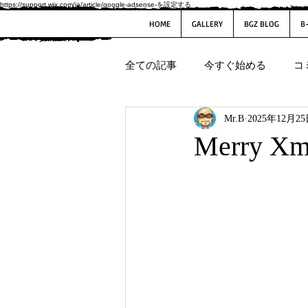
https://support.wix.com/ja/article/google-adsense-を設定する
HOME
GALLERY
BGZ BLOG
B
全ての記事
今すぐ始める
コ
Mr.B
2025年12月2
Merry Xm