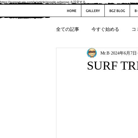
https://support.wix.com/ja/article/google-adsense-を設定する
HOME
GALLERY
BGZ BLOG
B
全ての記事
今すぐ始める
コ
Mr.B
2024年6月7日
SURF TR