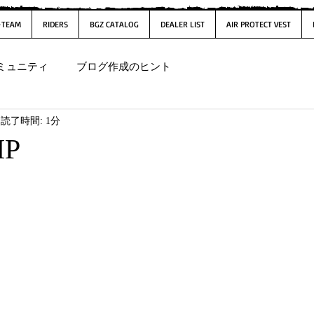
-TEAM
RIDERS
BGZ CATALOG
DEALER LIST
AIR PROTECT VEST
ミュニティ
ブログ作成のヒント
読了時間: 1分
IP