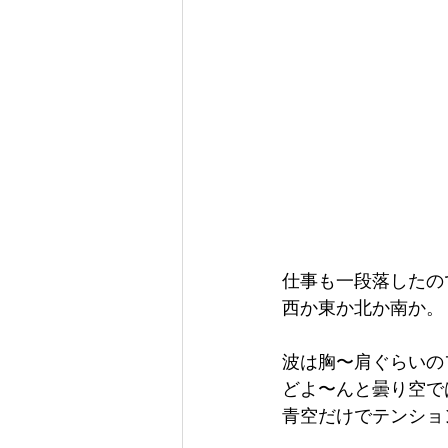
仕事も一段落したの
西か東か北か南か。
波は胸〜肩ぐらいの
どよ〜んと曇り空で
青空だけでテンショ