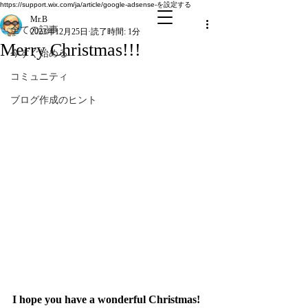
全ての記事
https://support.wix.com/ja/article/google-adsense-を設定する
Mr.B
全ての記事
2023年12月25日
読了時間: 1分
Merry Christmas!!!
今すぐ始める
コミュニティ
ブログ作成のヒント
I hope you have a wonderful Christmas!